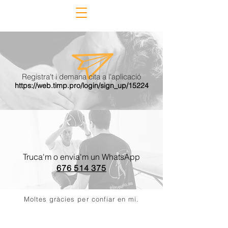
Registra't i demana cita a l'aplicació
https://web.timp.pro/login/sign_up/15224
Truca'm o envia'm un WhatsApp
676 514 375
Moltes gràcies per confiar en mi.