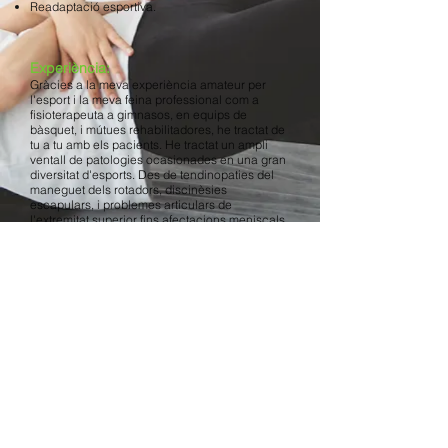
Readaptació esportiva.
Experiència:
Gràcies a la meva experiència amateur per
l'esport i la meva feina professional com a
fisioterapeuta a gimnasos, en equips de
bàsquet, i mútues rehabilitadores, he tractat de
tu a tu amb els pacients. He tractat un ampli
ventall de patologies ocasionades en una gran
diversitat d'esports. Des de tendinopaties del
maneguet dels rotadors, discinèsies
escapulars, i problemes articulars de
l'extremitat superior fins afectacions meniscals,
creuats o patrons biomecànics de l'extremitat
inferior, entre moltes altres depenent de l'esport.
Demana cita
Per més informació
Avís legal
ferran@elmeufisio.com
676 514 375
Política de cookies