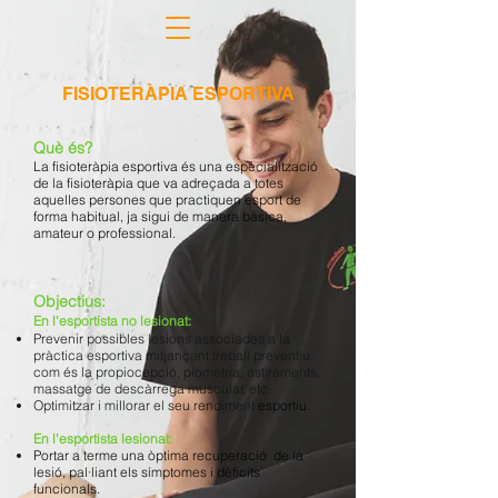
FISIOTERÀPIA ESPORTIVA
Què és?
La fisioteràpia esportiva és una especialització
de la fisioteràpia que va adreçada a totes
aquelles persones que practiquen esport de
forma habitual, ja sigui de manera bàsica,
amateur o professional.
Objectius:
En l'esportista no lesionat:
Prevenir possibles lesions associades a la
pràctica esportiva mitjançant treball preventiu,
com és la propiocepció, piomètria, estiraments,
massatge de descàrrega muscular, etc.
Optimitzar i millorar el seu rendiment
esportiu.
En l'esportista lesionat:
Portar a terme una òptima recuperació de la
lesió, pal·liant els símptomes i dèficits
funcionals.